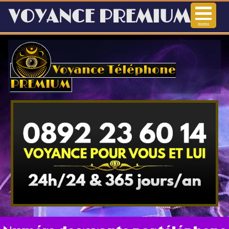
VOYANCE PREMIUM
menu
Voyance
Voyance Téléphone
Voyance Audiotel
PREMIUM
Voyance immédiate
Voyance téléphone
Arts Divinatoires
Horoscope en ligne