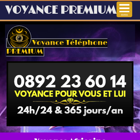
VOYANCE PREMIUM
menu
Voyance
Voyance Téléphone
Voyance Audiotel
PREMIUM
Voyance immédiate
Voyance téléphone
Arts Divinatoires
Horoscope en ligne