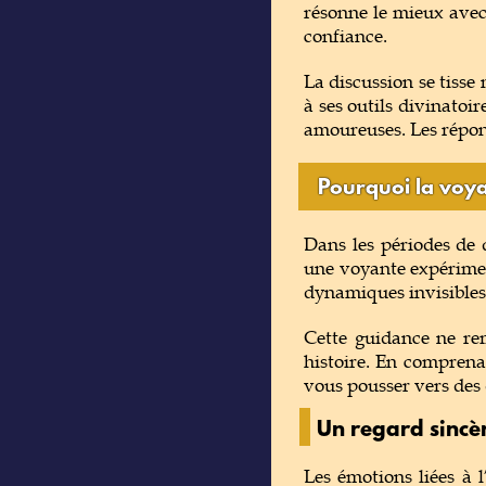
résonne le mieux avec 
confiance.
La discussion se tisse
à ses outils divinatoir
amoureuses. Les répon
Pourquoi la voya
Dans les périodes de 
une voyante expérimen
dynamiques invisibles,
Cette guidance ne rem
histoire. En comprena
vous pousser vers des 
Un regard sinc
Les émotions liées à 