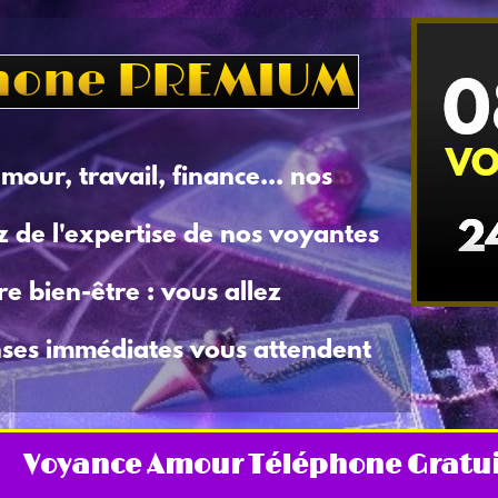
phone PREMIUM
amour, travail, finance... nos
ez de l'expertise de nos voyantes
e bien-être : vous allez
ses immédiates vous attendent
Voyance Amour Téléphone Gratu