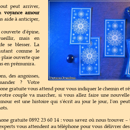
out peut arriver,
la
voyance amour
s aide à anticiper,
couverte d'épine,
eillir, mais en
de se blesser. La
autant comme le
plaie ouverte que
us en prémunira.
ns, des angoisses,
mander ? Votre
ne gratuite vous attend pour vous indiquer le chemin et rép
votre couple va marcher, si vous allez faire une nouvelle
mour est une histoire qui s'écrit au jour le jour, l'on peu
ots.
ne gratuite 0892 23 60 14 : vous savez où nous trouver – to
xperts vous attendent au téléphone pour vous délivrer des 