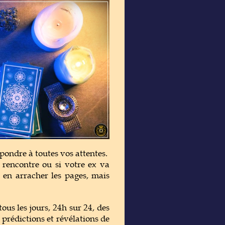
ondre à toutes vos attentes.
 rencontre ou si votre ex va
t en arracher les pages, mais
us les jours, 24h sur 24, des
prédictions et révélations de