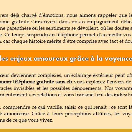
vers déjà chargé d’émotions, nous aimons rappeler que le
one gratuite s’inscrivent dans un accompagnement déli
 parenthèse où les sentiments se dévoilent, où les doutes s
e. Ce temps suspendu au téléphone permet d’accueillir vos q
, car chaque histoire mérite d’être comprise avec tact et do
es enjeux amoureux grâce à la voyanc
cœur deviennent complexes, un éclairage extérieur peut off
mour téléphone gratuite sans cb
, vous explorez l’envers de
stacles invisibles et les possibles dénouements. Nos voyant
qui entourent vos relations et vous transmettent des indicati
, comprendre ce qui vacille, saisir ce qui renaît : ce sont l
té amoureuse. Grâce à leurs perceptions affûtées, les vo
ne de ce que vous vivez.