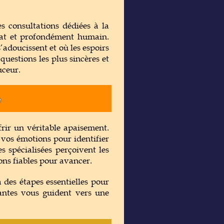
s consultations dédiées à la
cat et profondément humain.
’adoucissent et où les espoirs
uestions les plus sincères et
uceur.
e
rir un véritable apaisement.
 vos émotions pour identifier
es spécialisées perçoivent les
ons fiables pour avancer.
à des étapes essentielles pour
yantes vous guident vers une