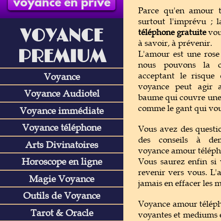
voyance en privé
Parce qu'en amour t
surtout l'imprévu ; 
VOYANCE
téléphone gratuite
vou
à savoir, à prévenir.
PREMIUM
L'amour est une rose 
nous pouvons la cu
acceptant le risque 
Voyance
voyance peut agir 
Voyance Audiotel
baume qui couvre une 
comme le gant qui vo
Voyance immédiate
Voyance téléphone
Vous avez des questio
des conseils à de
Arts Divinatoires
voyance amour télépho
Horoscope en ligne
Vous saurez enfin si 
revenir vers vous. L'a
Magie Voyance
jamais en effacer les m
Outils de Voyance
Voyance amour télépho
Tarot & Oracle
voyantes et mediums e