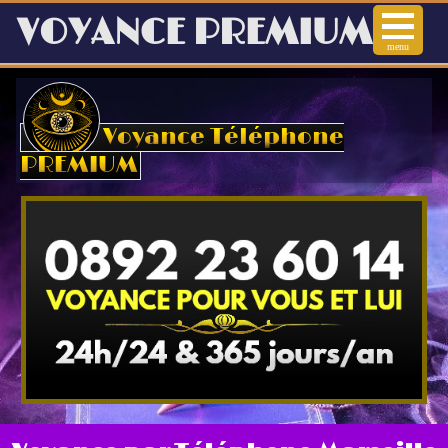
VOYANCE PREMIUM
menu
Voyance
Voyance Téléphone
Voyance Audiotel
PREMIUM
Voyance immédiate
Voyance téléphone
Arts Divinatoires
Horoscope en ligne