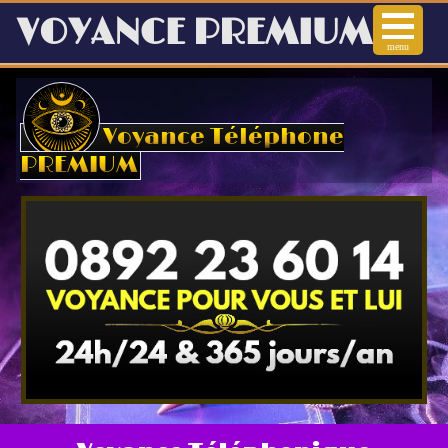
VOYANCE PREMIUM
menu
Voyance
Voyance Téléphone
Voyance Audiotel
PREMIUM
Voyance immédiate
Voyance téléphone
Arts Divinatoires
Horoscope en ligne