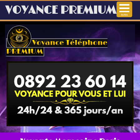
VOYANCE PREMIUM
menu
Voyance
Voyance Téléphone
Voyance Audiotel
PREMIUM
Voyance immédiate
Voyance téléphone
Arts Divinatoires
Horoscope en ligne