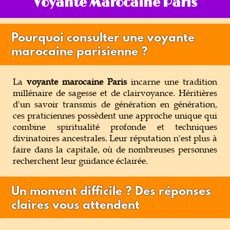
Voyante Marocaine Paris
Magie Voyance
Pourquoi consulter une voyante
Outils de Voyance
marocaine parisienne ?
Tarot & Oracle
La
voyante marocaine Paris
incarne une tradition
millénaire de sagesse et de clairvoyance. Héritières
d'un savoir transmis de génération en génération,
ces praticiennes possèdent une approche unique qui
combine spiritualité profonde et techniques
divinatoires ancestrales. Leur réputation n'est plus à
faire dans la capitale, où de nombreuses personnes
recherchent leur guidance éclairée.
Un moment difficile ? Des réponses
claires vous attendent